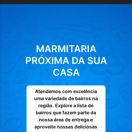
MARMITARIA
PRÓXIMA DA SUA
CASA
Atendemos com excelência
uma variedade de bairros na
região. Explore a lista de
bairros que fazem parte da
nossa área de entrega e
aproveite nossas deliciosas