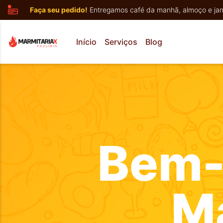
Faça seu pedido!
Entregamos café da manhã, almoço e jan
Início
Serviços
Blog
Bem-
Ma