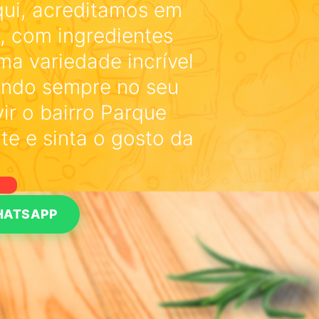
qui, acreditamos em
, com ingredientes
a variedade incrível
ando sempre no seu
ir o bairro Parque
te e sinta o gosto da
HATSAPP