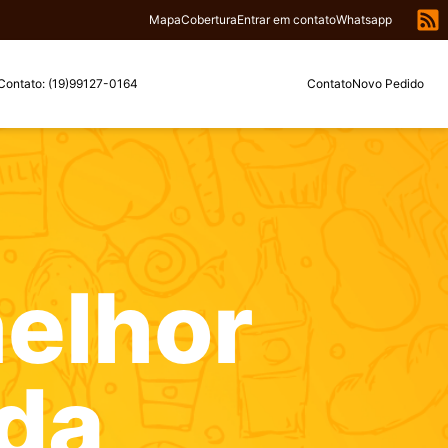
Mapa
Cobertura
Entrar em contato
Whatsapp
Contato: (19)99127-0164
Contato
Novo Pedido
elhor
 da