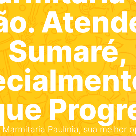
ão. Aten
Sumaré,
ecialment
que Progr
Marmitaria Paulínia, sua melhor 