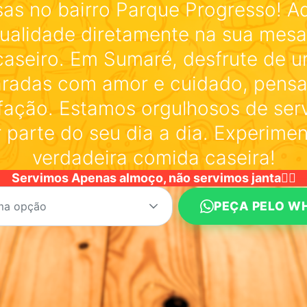
osas no bairro Parque Progresso! A
qualidade diretamente na sua mesa
caseiro. Em Sumaré, desfrute de um
aradas com amor e cuidado, pens
fação. Estamos orgulhosos de serv
 parte do seu dia a dia. Experimen
verdadeira comida caseira!
Servimos Apenas almoço, não servimos janta🙅‍♂️
PEÇA PELO W
ma opção