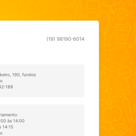
(19) 98190-6014
beiro, 190, fundos
ro
142-188
onamento:
9:00 às 14:00
s 14:15
do