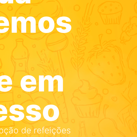
demos
e em
esso
opção de refeições