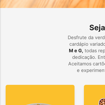
Seja
Desfrute da ver
cardápio variad
M e G,
todas re
dedicação. Ent
Aceitamos cartõ
e experiment