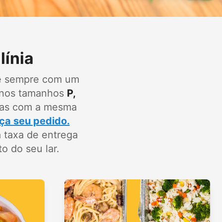
línia
 e sempre com um
ê nos tamanhos
P,
esas com a mesma
ça seu pedido.
 taxa de entrega
o do seu lar.