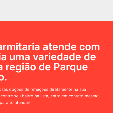
rmitaria atende com
ia uma variedade de
a região de
Parque
o
.
iosas opções de refeições diretamente na sua
contre seu bairro na lista, entre em contato mesmo
para te atender!