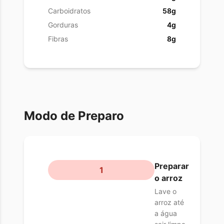
Carboidratos
58g
Gorduras
4g
Fibras
8g
Modo de Preparo
Preparar
1
o arroz
Lave o
arroz até
a água