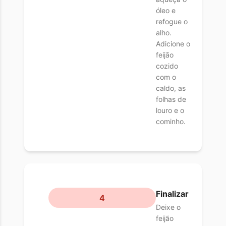
óleo e
refogue o
alho.
Adicione o
feijão
cozido
com o
caldo, as
folhas de
louro e o
cominho.
Finalizar
4
Deixe o
feijão