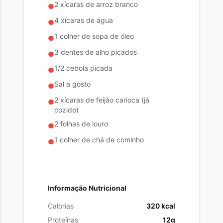
2 xícaras de arroz branco
●
4 xícaras de água
●
1 colher de sopa de óleo
●
3 dentes de alho picados
●
1/2 cebola picada
●
Sal a gosto
●
2 xícaras de feijão carioca (já
●
cozido)
2 folhas de louro
●
1 colher de chá de cominho
●
Informação Nutricional
Calorias
320
kcal
Proteínas
12g