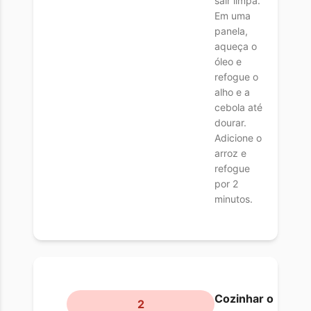
sair limpa.
Em uma
panela,
aqueça o
óleo e
refogue o
alho e a
cebola até
dourar.
Adicione o
arroz e
refogue
por 2
minutos.
Cozinhar o
2